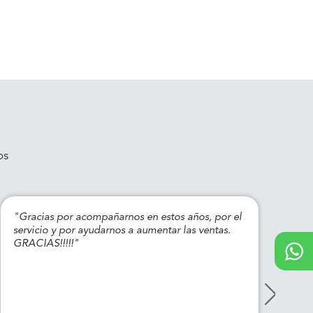
os
"Gracias por acompañarnos en estos años, por el
"Gr
servicio y por ayudarnos a aumentar las ventas.
con
GRACIAS!!!!!"
a t
Sal
los
tra