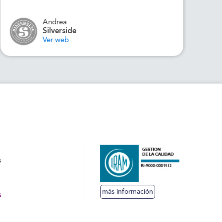
Andrea
Silverside
Ver web
s
más información
s